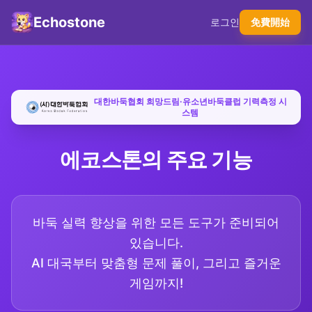
Echostone
로그인
免費開始
대한바둑협회 희망드림·유소년바둑클럽 기력측정 시
스템
에코스톤의 주요 기능
바둑 실력 향상을 위한 모든 도구가 준비되어
있습니다.
AI 대국부터 맞춤형 문제 풀이, 그리고 즐거운
게임까지!