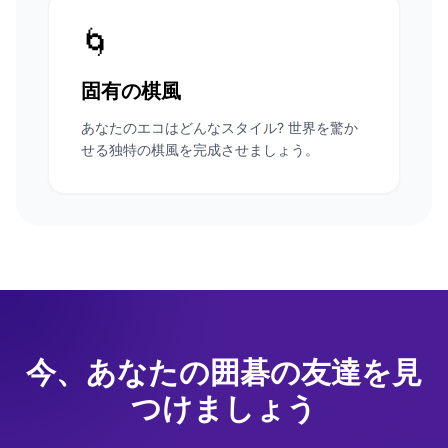
🌀
固有の棋風
あなたのエコはどんなスタイル? 世界を驚か
せる独特の棋風を完成させましょう。
今、あなたの囲碁の友達を見
つけましょう