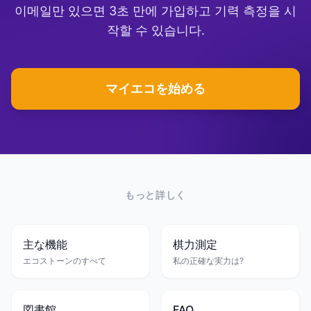
이메일만 있으면 3초 만에 가입하고 기력 측정을 시
작할 수 있습니다.
マイエコを始める
もっと詳しく
主な機能
棋力測定
エコストーンのすべて
私の正確な実力は?
図書館
FAQ