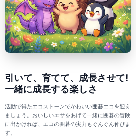
引いて、育てて、成長させて!
一緒に成長する楽しさ
活動で得たエコストーンでかわいい囲碁エコを迎え
ましょう。おいしいエサをあげて一緒に囲碁の冒険
に出かければ、エコの囲碁の実力もぐんぐん伸びま
す。