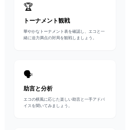
🏆
トーナメント観戦
華やかなトーナメント表を確認し、エコと一
緒に迫力満点の対局を観戦しましょう。
🗣️
助言と分析
エコの棋風に応じた楽しい助言と一手アドバ
イスを聞いてみましょう。