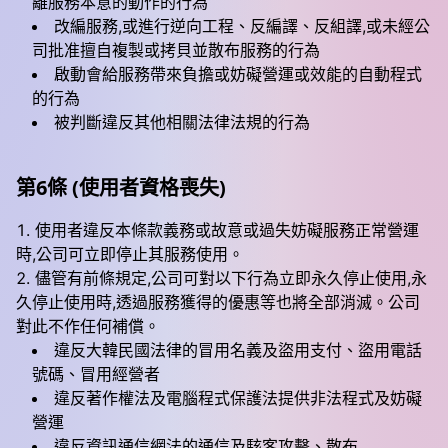
離服務本意的動作的行為
改編服務,或進行逆向工程、反編譯、反組譯,或未經公
司批准擅自複製或拷貝並散布服務的行為
啟動會給服務帶來負擔或妨礙營運或效能的自動程式
的行為
被判斷違反其他相關法律法規的行為
第6條 (使用者資格喪失)
使用者違反本條款義務或故意或過失妨礙服務正常營運
時,公司可立即停止其服務使用。
儘管有前條規定,公司可對以下行為立即永久停止使用,永
久停止使用時,透過服務獲得的優惠等也將全部消滅。公司
對此不作任何補償。
違反大韓民國法律的冒用名義及盜用支付、盜用電話
號碼、冒用經營者
違反著作權法及電腦程式保護法提供非法程式及妨礙
營運
違反資訊通信網法的通信及駭客攻擊、散布