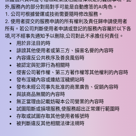
外,服務內的部分對局對手可能是自動應答的AI角色。
公司可根據營運或技術需要隨時修改服務。
使用者提交的服務申請的所有權利及責任歸申請使用者
所有。若公司判斷使用者申請或登記的服務內容屬於以下各
項,可不經事先通知予以刪除,公司對此不承擔任何責任。
用於非法目的時
誹謗其他使用者或第三方、損害名譽的內容時
內容違反公共秩序及善良風俗時
被認定與犯罪行為相關時
侵害公司著作權、第三方著作權等其他權利的內容時
發布淫穢內容或連結淫穢網站時
發布未經公司事先批准的商業廣告、促銷內容時
與該商品無關的內容時
無正當理由記載妨礙本公司營業的內容時
試圖阻斷或損壞服務,使服務超出正常運行範圍時
存取或試圖存取其他使用者帳號時
被判斷違反其他相關法律法規時