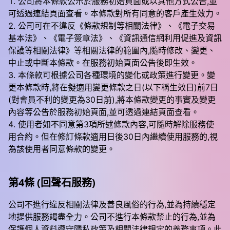
公司將本條款公示於服務初始頁面或以其他方式公告,並
可透過連結頁面查看。本條款對所有同意的客戶產生效力。
公司可在不違反《條款規制等相關法律》、《電子交易
基本法》、《電子簽章法》、《資訊通信網利用促進及資訊
保護等相關法律》等相關法律的範圍內,隨時修改、變更、
中止或中斷本條款。在服務初始頁面公告後即生效。
本條款可根據公司各種環境的變化或政策進行變更。變
更本條款時,將在擬適用變更條款之日(以下稱生效日)前7日
(對會員不利的變更為30日前),將本條款變更的事實及變更
內容等公告於服務初始頁面,並可透過連結頁面查看。
使用者如不同意第3項所述條款內容,可隨時解除服務使
用合約。但在修訂條款適用日後30日內繼續使用服務的,視
為該使用者同意條款的變更。
第4條 (回聲石服務)
公司不進行違反相關法律及善良風俗的行為,並為持續穩定
地提供服務竭盡全力。公司不進行本條款禁止的行為,並為
保護個人資料遵守隱私政策及相關法律規定的義務事項。此